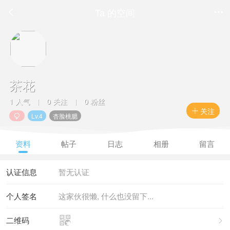
Ta 的空间


茶花
1 人气
0 关注
0 粉丝
|
|
关注

Lv.4
杏脸桃腮

资料
帖子
日志
相册
留言
认证信息
暂无认证
个人签名
这家伙很懒, 什么也没留下...

二维码
