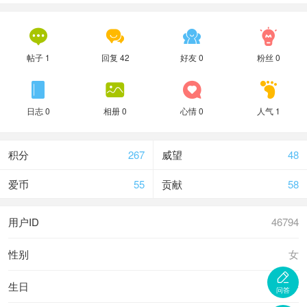




帖子 1
回复 42
好友 0
粉丝 0




日志 0
相册 0
心情 0
人气 1
积分
267
威望
48
爱币
55
贡献
58
用户ID
46794
性别
女

生日
-
问答