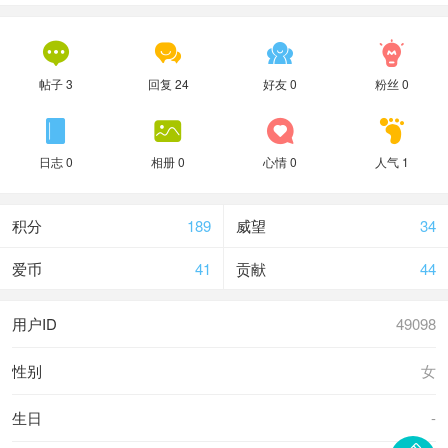




帖子 3
回复 24
好友 0
粉丝 0




日志 0
相册 0
心情 0
人气 1
积分
189
威望
34
爱币
41
贡献
44
用户ID
49098
性别
女
生日
-