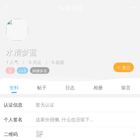
Ta 的空间


水清梦蓝
1 人气
0 关注
0 粉丝
|
|
关注

Lv.3
婀娜多姿

资料
帖子
日志
相册
留言
认证信息
暂无认证
个人签名
这家伙很懒, 什么也没留下...

二维码
