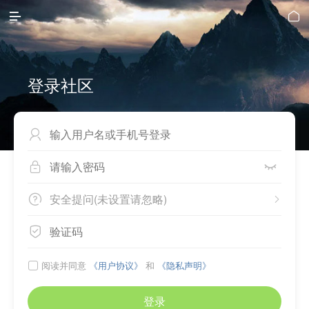


登录社区



安全提问(未设置请忽略)



阅读并同意
《用户协议》
和
《隐私声明》

登录