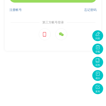
注册帐号
忘记密码
第三方帐号登录



问答

空瓶

试色

成分

发布