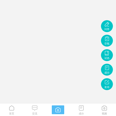

问答

空瓶

试色

成分

发布





首页
交流
成分
视频