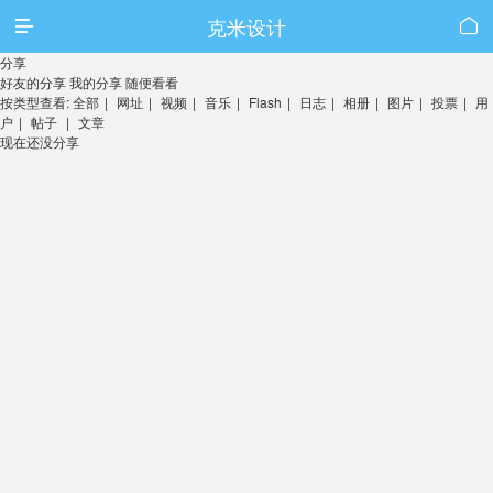
克米设计


分享
好友的分享
我的分享
随便看看
按类型查看:
全部
|
网址
|
视频
|
音乐
|
Flash
|
日志
|
相册
|
图片
|
投票
|
用
户
|
帖子
|
文章
现在还没分享