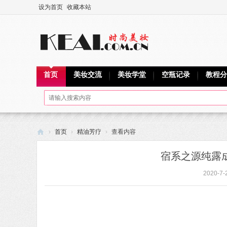
设为首页
收藏本站
首页
美妆交流
美妆学堂
空瓶记录
教程分
›
首页
›
精油芳疗
›
查看内容
可
宿系之源纯露
爱
2020-7-
网