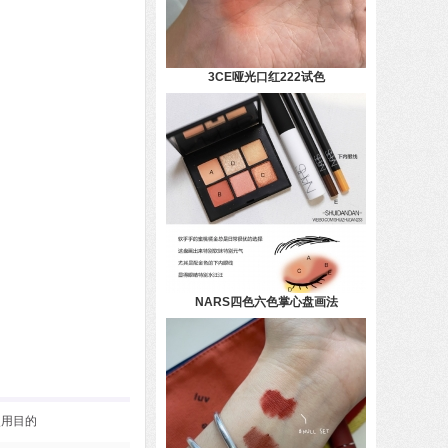
3CE哑光口红222试色
NARS四色六色掌心盘画法
使用目的