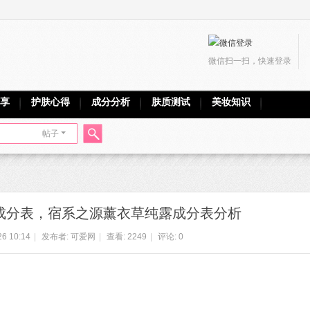
微信扫一扫，快速登录
享
护肤心得
成分分析
肤质测试
美妆知识
帖子
搜
成分表，宿系之源薰衣草纯露成分表分析
索
26 10:14
|
发布者:
可爱网
|
查看:
2249
|
评论: 0