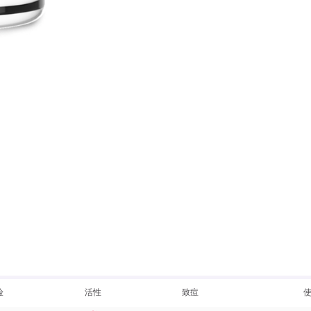
险
活性
致痘