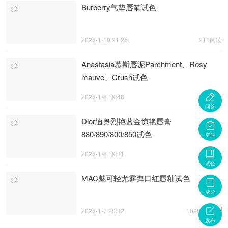
Burberry气垫唇笔试色
2026-1-10 21:25
211阅读
Anastasia慕斯唇泥Parchment、Rosy
mauve、Crush试色

2026-1-8 19:48
286阅读
问答
Dior迪奥烈艳蓝金惊艳唇膏

880/890/800/850试色
空瓶

2026-1-8 19:31
439阅读
试色
MAC魅可轻尤雾弹口红唇釉试色

成分

热
2026-1-7 20:32
1028阅读
发布