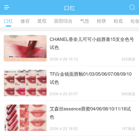
口红


口红
修容
遮瑕
面部综合
气垫
粉饼
粉底
化
CHANEL香奈儿可可小姐唇膏15支全色号
试色
2026-4-28 16:13
342阅读
TF白金镜面唇釉01/03/05/06/07/08/09/10
试色
2026-4-25 20:57
360阅读
艾森丝essence唇蜜04/06/08/10/11/16试
色
2026-4-22 18:52
197阅读