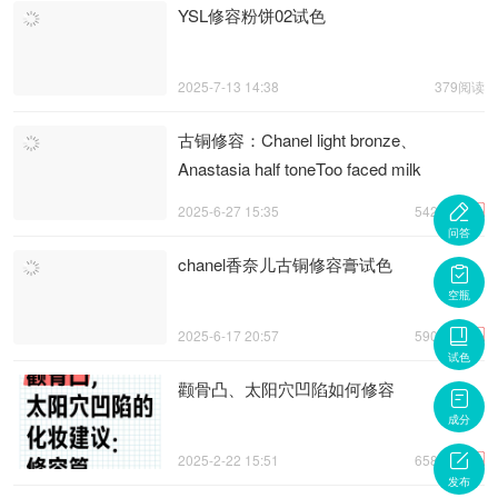
YSL修容粉饼02试色
2025-7-13 14:38
379阅读
古铜修容：Chanel light bronze、
Anastasia half toneToo faced milk
chocolate试色 ...

热
2025-6-27 15:35
542阅读
问答
chanel香奈儿古铜修容膏试色

空瓶

热
2025-6-17 20:57
590阅读
试色
颧骨凸、太阳穴凹陷如何修容

成分

热
2025-2-22 15:51
658阅读
发布