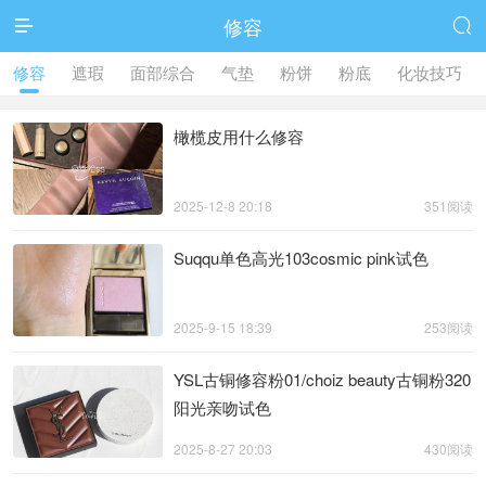
修容


修容
遮瑕
面部综合
气垫
粉饼
粉底
化妆技巧
橄榄皮用什么修容
2025-12-8 20:18
351阅读
Suqqu单色高光103cosmic pink试色
2025-9-15 18:39
253阅读
YSL古铜修容粉01/choiz beauty古铜粉320
阳光亲吻试色
2025-8-27 20:03
430阅读