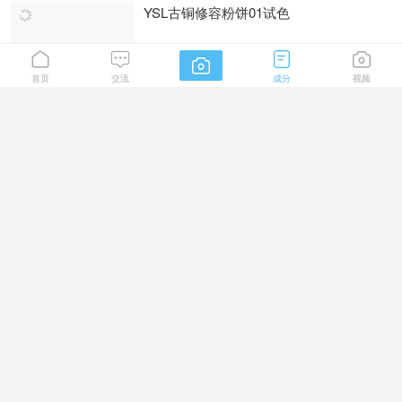
YSL古铜修容粉饼01试色





热
2025-2-16 14:02
683阅读
首页
交流
成分
视频
修容用灰调还是棕色，修容颜色怎么选
热
2025-2-13 15:13
2265阅读
怎样修容好看修容小技巧
热
2025-1-13 18:00
929阅读
日常妆有必要打高光吗
热
2025-1-13 17:44
1162阅读
修容的步骤及方法