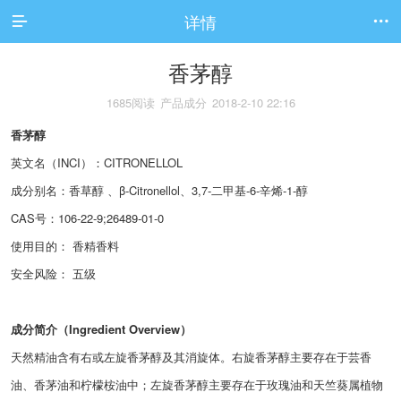
详情


香茅醇
1685阅读
产品成分
2018-2-10 22:16
香茅醇
英文名（INCI）：CITRONELLOL
成分别名：香草醇 、β-Citronellol、3,7-二甲基-6-辛烯-1-醇
CAS号：106-22-9;26489-01-0
使用目的： 香精香料
安全风险： 五级
成分简介（Ingredient Overview）
天然精油含有右或左旋香茅醇及其消旋体。右旋香茅醇主要存在于芸香
油、香茅油和柠檬桉油中；左旋香茅醇主要存在于玫瑰油和天竺葵属植物