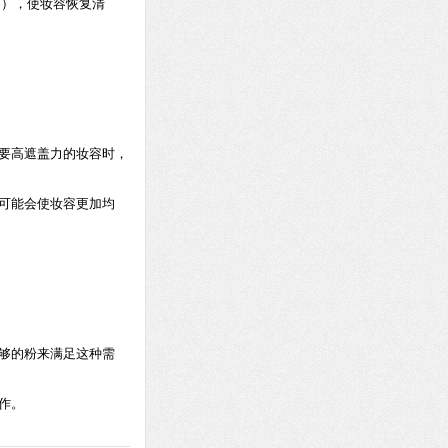
巴），使妆容恢复清
要高遮盖力的妆容时，
可能会使妆容更加均
够的粉来满足这种需
作。