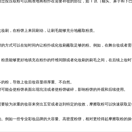
过按压取粉可以精准地将粉扑在需要补妆的部位，如 T 区（额头、鼻子和下
化妆刷，在粉饼上来回刷动，让刷毛能够充分地蘸取粉质。
擦的方式可以在短时间内让粉扑或化妆刷蘸取足够的粉。例如，在舞台妆或者需
，粉质能够更好地填充在粉扑的纤维间隙或者化妆刷的刷毛之间，在后续上妆时
多的粉，导致上妆后妆容显得厚重、不自然。
擦可能会使粉饼表面出现坑洼或者使粉饼破碎，影响粉饼的外观和后续使用。
需要较为浓重的妆容来突出五官或者达到特定的妆效，摩擦取粉可以快速获取足
的。例如一些专业彩妆品牌的大容量、高密度粉饼，相对更经得起摩擦取粉的操