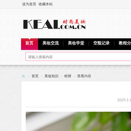
设为首页
收藏本站
首页
美妆交流
美妆学堂
空瓶记录
教程分
›
首页
›
美妆知识
›
粉饼
›
查看内容
可
爱
2025-1-
网