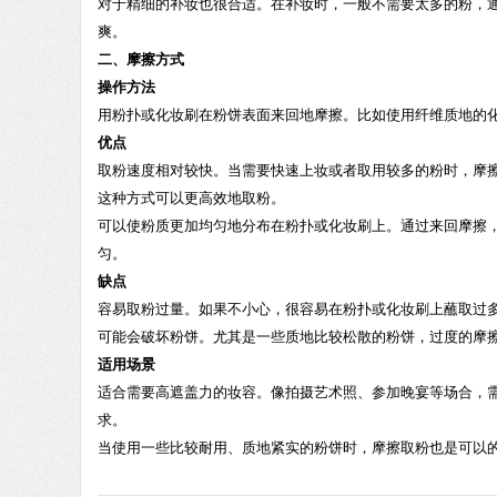
对于精细的补妆也很合适。在补妆时，一般不需要太多的粉，通
爽。
二、摩擦方式
操作方法
用粉扑或化妆刷在粉饼表面来回地摩擦。比如使用纤维质地的
优点
取粉速度相对较快。当需要快速上妆或者取用较多的粉时，摩
这种方式可以更高效地取粉。
可以使粉质更加均匀地分布在粉扑或化妆刷上。通过来回摩擦
匀。
缺点
容易取粉过量。如果不小心，很容易在粉扑或化妆刷上蘸取过
可能会破坏粉饼。尤其是一些质地比较松散的粉饼，过度的摩
适用场景
适合需要高遮盖力的妆容。像拍摄艺术照、参加晚宴等场合，
求。
当使用一些比较耐用、质地紧实的粉饼时，摩擦取粉也是可以