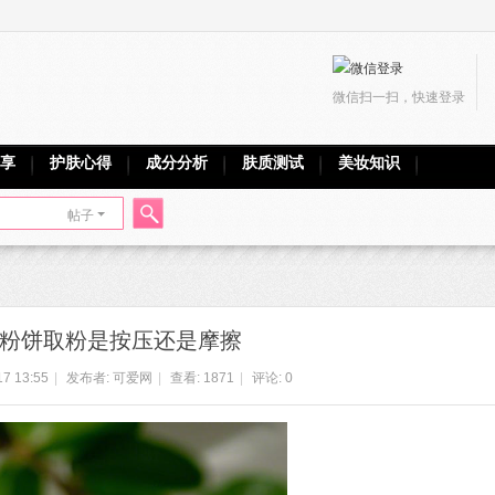
微信扫一扫，快速登录
享
护肤心得
成分分析
肤质测试
美妆知识
帖子
搜
粉饼取粉是按压还是摩擦
索
17 13:55
|
发布者:
可爱网
|
查看:
1871
|
评论: 0