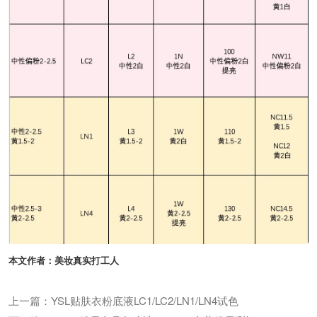
本文作者：美妆真实打工人
上一篇：YSL贴肤衣粉底液LC1/LC2/LN1/LN4试色