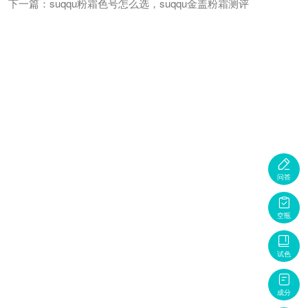
下一篇：suqqu粉霜色号怎么选，suqqu金盖粉霜测评

问答

空瓶

试色

成分