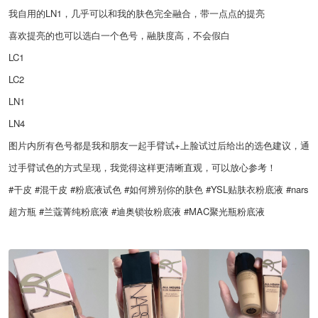
我自用的LN1，几乎可以和我的肤色完全融合，带一点点的提亮
喜欢提亮的也可以选白一个色号，融肤度高，不会假白
LC1
LC2
LN1
LN4
图片内所有色号都是我和朋友一起手臂试+上脸试过后给出的选色建议，通
过手臂试色的方式呈现，我觉得这样更清晰直观，可以放心参考！
#干皮 #混干皮 #粉底液试色 #如何辨别你的肤色 #YSL贴肤衣粉底液 #nars
超方瓶 #兰蔻菁纯粉底液 #迪奥锁妆粉底液 #MAC聚光瓶粉底液