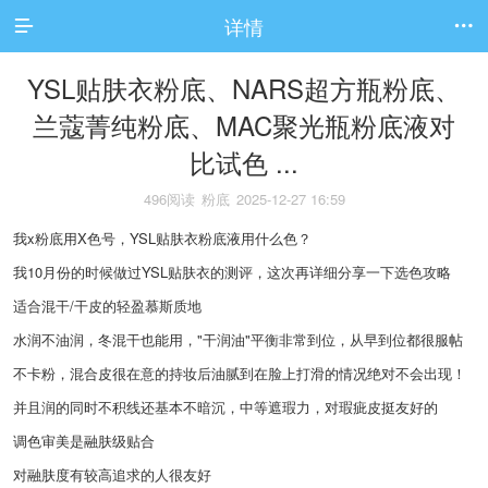
详情


YSL贴肤衣粉底、NARS超方瓶粉底、
兰蔻菁纯粉底、MAC聚光瓶粉底液对
比试色 ...
496阅读
粉底
2025-12-27 16:59
我x粉底用X色号，YSL贴肤衣粉底液用什么色？
我10月份的时候做过YSL贴肤衣的测评，这次再详细分享一下选色攻略
适合混干/干皮的轻盈慕斯质地
水润不油润，冬混干也能用，"干润油"平衡非常到位，从早到位都很服帖
不卡粉，混合皮很在意的持妆后油腻到在脸上打滑的情况绝对不会出现！
并且润的同时不积线还基本不暗沉，中等遮瑕力，对瑕疵皮挺友好的
调色审美是融肤级贴合
对融肤度有较高追求的人很友好