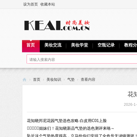
设为首页
收藏本站
首页
美妆交流
美妆学堂
空瓶记录
教程分
›
首页
›
美妆知识
›
气垫
›
查看内容
可
花
爱
2026-1-
网
花知晓邦尼花园气垫选色攻略·白皮用C01上脸
👩🏻‍❤️‍👩🏻姐妹们！花知晓新品气垫的选色测评来咯～
坠近这个气垫热度很高，立马给你们安排了全色号无滤镜测评！