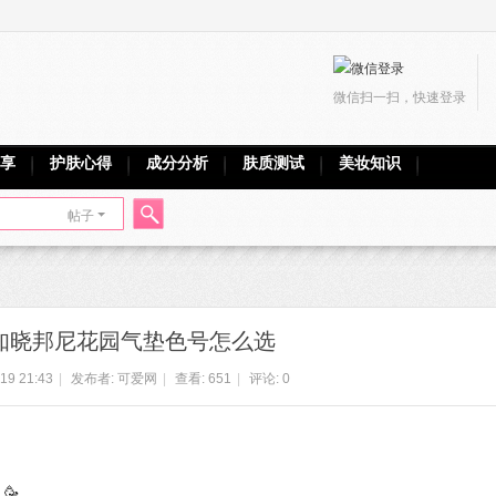
微信扫一扫，快速登录
享
护肤心得
成分分析
肤质测试
美妆知识
帖子
搜
知晓邦尼花园气垫色号怎么选
索
19 21:43
|
发布者:
可爱网
|
查看:
651
|
评论: 0
🥳