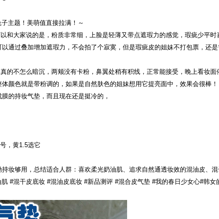
小兔子主题！美萌值直接拉满！～
际用下来可以和大家说的是，粉质非常细，上脸是轻薄又带点遮瑕力的感觉，瑕疵少平
可以通过叠加增加遮瑕力，不会拍了个寂寞，但是瑕疵皮的姐妹不打包票，还是
，真的不怎么暗沉，两颊没有卡粉，鼻翼处稍有积线，正常能接受，晚上看妆面
整体颜色就是带粉调的，如果是自然肤色的姐妹想用它提亮面中，效果会很棒！
成膜的持妆气垫，而且现在还是挺冷的，
号，黄1.5选它
勤持妆够用，总结适合人群：喜欢柔光奶油肌、追求自然通透妆效的混油皮、混
油肌 #混干皮底妆 #混油皮底妆 #新品测评 #混合皮气垫 #我的春日少女心#韩女