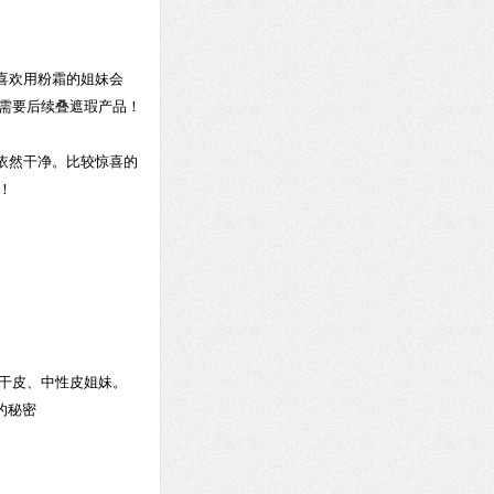
时喜欢用粉霜的姐妹会
需要后续叠遮瑕产品！
依然干净。比较惊喜的
！
干皮、中性皮姐妹。
的秘密