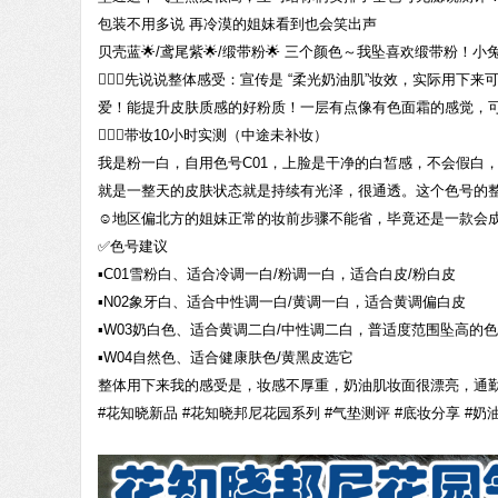
包装不用多说 再冷漠的姐妹看到也会笑出声
贝壳蓝🌟/鸢尾紫🌟/缎带粉🌟 三个颜色～我坠喜欢缎带粉！
💁🏻‍♀️先说说整体感受：宣传是 “柔光奶油肌”妆效，实
爱！能提升皮肤质感的好粉质！一层有点像有色面霜的感觉，
🧏🏻‍♀️带妆10小时实测（中途未补妆）
我是粉一白，自用色号C01，上脸是干净的白皙感，不会假白
就是一整天的皮肤状态就是持续有光泽，很通透。这个色号的
☺️地区偏北方的姐妹正常的妆前步骤不能省，毕竟还是一款会
✅色号建议
▪️C01雪粉白、适合冷调一白/粉调一白，适合白皮/粉白皮
▪️N02象牙白、适合中性调一白/黄调一白，适合黄调偏白皮
▪️W03奶白色、适合黄调二白/中性调二白，普适度范围坠高的色
▪️W04自然色、适合健康肤色/黄黑皮选它
整体用下来我的感受是，妆感不厚重，奶油肌妆面很漂亮，通
#花知晓新品 #花知晓邦尼花园系列 #气垫测评 #底妆分享 #奶