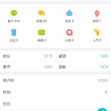




帖子 514
回复 20
好友 0
粉丝 1




日志 0
相册 0
心情 0
人气 5
积分
8176
威望
1866
爱币
2280
贡献
1876
用户ID
51053
性别
女
生日
-