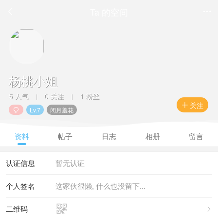
Ta 的空间


杨桃小姐
5 人气
0 关注
1 粉丝
|
|
关注

Lv.7
闭月羞花

资料
帖子
日志
相册
留言
认证信息
暂无认证
个人签名
这家伙很懒, 什么也没留下...

二维码
