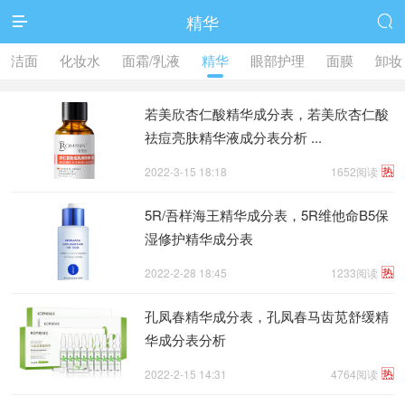
精华


洁面
化妆水
面霜/乳液
精华
眼部护理
面膜
卸妆
若美欣杏仁酸精华成分表，若美欣杏仁酸
祛痘亮肤精华液成分表分析 ...
热
2022-3-15 18:18
1652阅读
5R/吾样海王精华成分表，5R维他命B5保
湿修护精华成分表
热
2022-2-28 18:45
1233阅读
孔凤春精华成分表，孔凤春马齿苋舒缓精
华成分表分析
热
2022-2-15 14:31
4764阅读