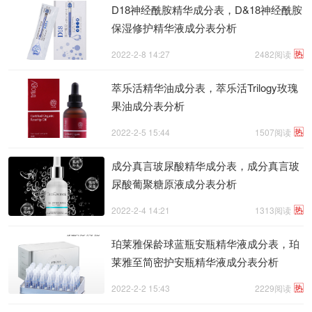
D18神经酰胺精华成分表，D&18神经酰胺
保湿修护精华液成分表分析
热
2022-2-8 14:27
2482阅读
萃乐活精华油成分表，萃乐活Trilogy玫瑰
果油成分表分析
热
2022-2-5 15:44
1507阅读
成分真言玻尿酸精华成分表，成分真言玻
尿酸葡聚糖原液成分表分析
热
2022-2-4 14:21
1313阅读
珀莱雅保龄球蓝瓶安瓶精华液成分表，珀
莱雅至简密护安瓶精华液成分表分析
热
2022-2-2 15:43
2229阅读