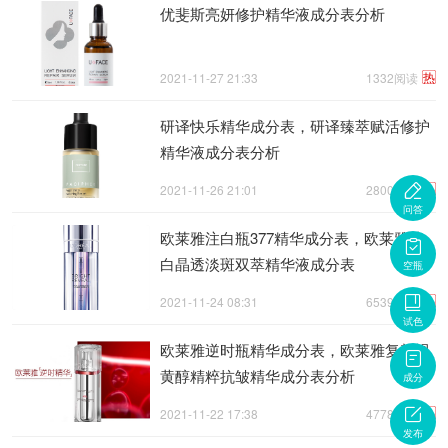
优斐斯亮妍修护精华液成分表分析
热
2021-11-27 21:33
1332阅读
研译快乐精华成分表，研译臻萃赋活修护
精华液成分表分析

热
2021-11-26 21:01
2800阅读
问答
欧莱雅注白瓶377精华成分表，欧莱雅臻

白晶透淡斑双萃精华液成分表
空瓶

热
2021-11-24 08:31
6539阅读
试色
欧莱雅逆时瓶精华成分表，欧莱雅复颜视

黄醇精粹抗皱精华成分表分析
成分

热
2021-11-22 17:38
4778阅读
发布