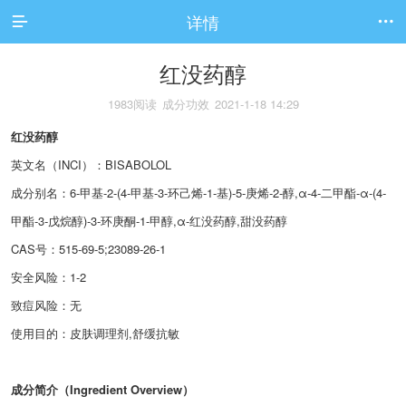
详情


红没药醇
1983阅读
成分功效
2021-1-18 14:29
红没药醇
英文名（INCI）：BISABOLOL
成分别名：6-甲基-2-(4-甲基-3-环己烯-1-基)-5-庚烯-2-醇,α-4-二甲酯-α-(4-
甲酯-3-戊烷醇)-3-环庚酮-1-甲醇,α-红没药醇,甜没药醇
CAS号：515-69-5;23089-26-1
安全风险：
1-2
致痘风险：
无
使用目的：皮肤调理剂,舒缓抗敏
成分简介（Ingredient Overview）