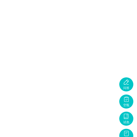

问答

空瓶

试色
