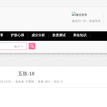
微信扫一扫，快速登录
享
护肤心得
成分分析
肤质测试
美妆知识
帖子
搜
五肽-18
索
18 14:31
|
发布者:
可爱网
|
查看:
863
|
评论: 0