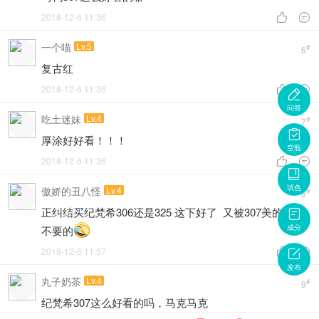
2018-12-6 11:36


一个喵
Lv.5
#
6
复古红
2018-12-6 11:36



问答
吃土迷妹
Lv.4
#
7

厚涂好好看！！！
空瓶
2018-12-6 11:36



试色
傲娇的丑八怪
Lv.4
#
8
正纠结买纪梵希306还是325 这下好了 又被307美的不要

成分
不要的
2018-12-6 11:37



发布
丸子奶茶
Lv.4
#
9
纪梵希307这么好看的吗，马克马克