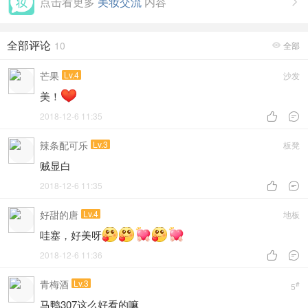
点击看更多
美妆交流
内容

全部评论
10
全部

芒果
Lv.4
沙发
美！
2018-12-6 11:35


辣条配可乐
Lv.3
板凳
贼显白
2018-12-6 11:35


好甜的唐
Lv.4
地板
哇塞，好美呀
2018-12-6 11:36


青梅酒
Lv.3
#
5
马鸭307这么好看的嘛