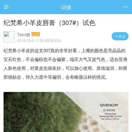
详情


纪梵希小羊皮唇膏（307#）试色
Temi酱
Lv.6
关注

2018-12-6 11:34
#彩妆试色
纪梵希小羊皮的这支307真的非常好看，上嘴的颜色是亮晶晶的
宝石红色，不会偏棕也不会偏紫，端庄大气又提气色，适合亚洲
人肤色使用，对黄皮也很友好，可以放心使用。质地滋润，和唇
部很贴合，持久力度中等偏弱，会有略微沾杯的情况。