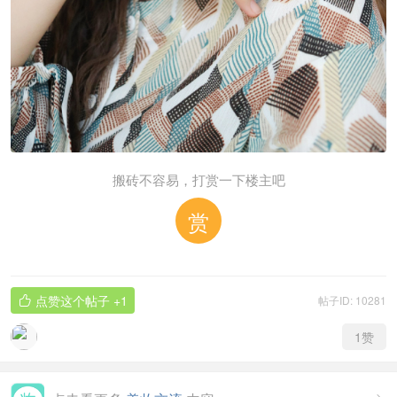
搬砖不容易，打赏一下楼主吧
赏
点赞这个帖子
+1
帖子ID: 10281

1
赞