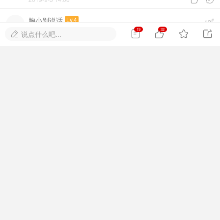
胸小别说话
Lv.4
#
12
19
32




说点什么吧...
怎么能晕染的这么干净

2019-9-3 14:08


橘子味的猫
Lv.4
#
13
观赏度极高
2019-9-3 14:08


恋爱
Lv.3
#
14
紫色真的太让人心动&#128156;&#128156;
2019-9-3 14:08


菠萝包
Lv.4
#
15
这个层次好绝！
2019-9-3 14:09


糯米排骨
Lv.4
#