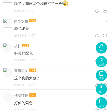
跪了，我画紫色和被打了一样
2019-9-3 14:07


白米饭团
Lv.3
#
8
颜色绝美
2019-9-3 14:07


桃枝
Lv.4

#
9
问答
好美的配色

2019-9-3 14:07


空瓶
齐肩短发
Lv.4
#
10

这个真的太紫了
试色
2019-9-3 14:07



成分
橘温茶暖
Lv.5
#
11

好仙的紫色
发布
2019-9-3 14:08

