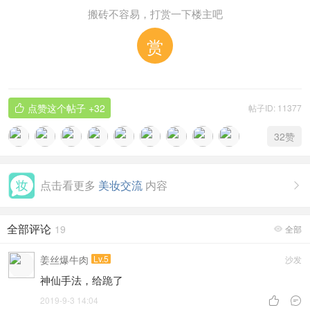
搬砖不容易，打赏一下楼主吧
赏
点赞这个帖子
+32
帖子ID: 11377

32
赞
点击看更多
美妆交流
内容

全部评论
19
全部

姜丝爆牛肉
Lv.5
沙发
神仙手法，给跪了
2019-9-3 14:04

