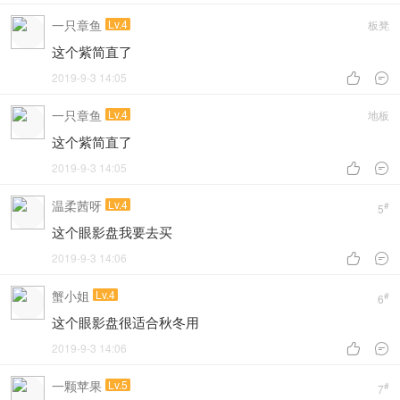
一只章鱼
Lv.4
板凳
这个紫简直了
2019-9-3 14:05


一只章鱼
Lv.4
地板
这个紫简直了
2019-9-3 14:05


温柔茜呀
Lv.4
#
5
这个眼影盘我要去买
2019-9-3 14:06


蟹小姐
Lv.4
#
6
这个眼影盘很适合秋冬用
2019-9-3 14:06


一颗苹果
Lv.5
#
7