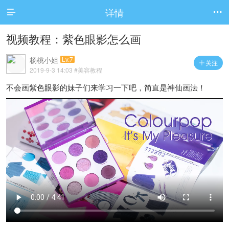
详情


视频教程：紫色眼影怎么画
杨桃小姐
Lv.7
关注

2019-9-3 14:03
#美容教程
不会画紫色眼影的妹子们来学习一下吧，简直是神仙画法！