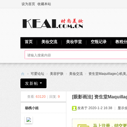
设为首页
收藏本站
首页
美妆交流
美妆学堂
空瓶记录
教程
»
可爱论坛
›
美容护肤
›
美妆交流
›
资生堂Maquillage心机
可
发新帖
爱
[眼影画法]
资生堂Maquil
查看:
63120
|
回复:
9
网
杨桃小姐
发表于 2020-1-2 16:38
|
显示
马上注册，结交更