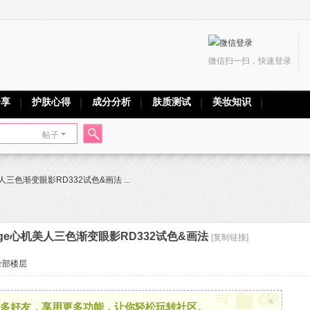
微信扫一扫，快速登录
分享
护肤心得
成分分析
肤质测试
美妆知识
帖子
搜
美人三色渐变眼影RD332试色&画法 ...
索
lage心机美人三色渐变眼影RD332试色&画法
[复制链接]
全部楼层
×
多好友，享用更多功能，让你轻松玩转社区。