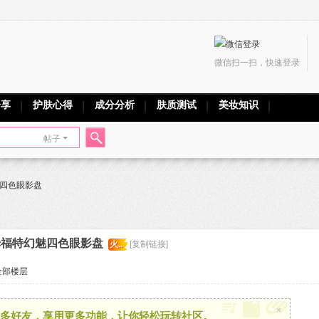
微信扫一扫，快速登录
分享
护肤心得
成分分析
肤质测试
美妆知识
帖子
搜
魅四色眼影盘
索
汤姆福特幻魅四色眼影盘
火..
[复制链接]
全部楼层
×
多好友，享用更多功能，让你轻松玩转社区。