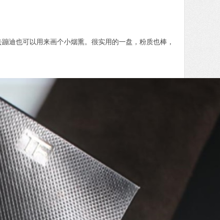
偶尔去蹦迪也可以用来画个小烟熏。很实用的一盘，粉质也棒，