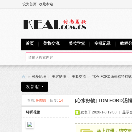
设为首页
收藏本站
首页
美妆交流
美妆学堂
空瓶记录
教程
»
可爱论坛
›
美容护肤
›
美妆交流
›
TOM FORD汤姆福特幻
可
发新帖
爱
[心水好物]
TOM FORD
查看:
64089
|
回复:
14
网
聆听花蕾
发表于 2020-1-8 19:03
|
显示
马上注册，结交更