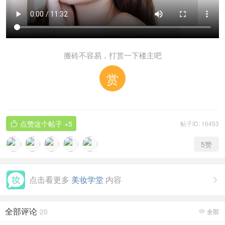
搬砖不容易，打赏一下楼主吧
赏
点赞这个帖子
+5
帖子ID: 16453

5
赞
点击看更多
美妆学堂
内容

全部评论
20
全部
