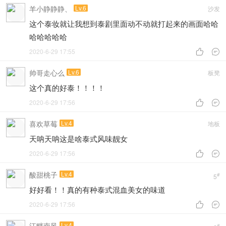
羊小静静静、
Lv.6
沙发
这个泰妆就让我想到泰剧里面动不动就打起来的画面哈哈
哈哈哈哈哈
2020-6-29 17:55


帅哥走心么
Lv.6
板凳
这个真的好泰！！！！
2020-6-29 17:56


喜欢草莓
Lv.4
地板
天呐天呐这是啥泰式风味靓女
2020-6-29 17:56


酸甜桃子
Lv.4
#
5
好好看！！真的有种泰式混血美女的味道
2020-6-29 17:56


江畔南风
Lv.4
#