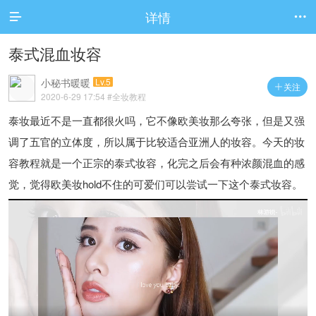
详情


泰式混血妆容
小秘书暖暖
Lv.5
关注

2020-6-29 17:54
#全妆教程
泰妆最近不是一直都很火吗，它不像欧美妆那么夸张，但是又强
调了五官的立体度，所以属于比较适合亚洲人的妆容。今天的妆
容教程就是一个正宗的泰式妆容，化完之后会有种浓颜混血的感
觉，觉得欧美妆hold不住的可爱们可以尝试一下这个泰式妆容。