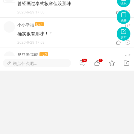
曾经画过泰式妆容但没那味
试色
2020-6-29 17:58



成分
小小幸福
Lv.4
#
11

确实很有那味！！
发布
2020-6-29 17:58


是只番茄呀
Lv.2
#
12
20
5




说点什么吧...
好看好看，这睫毛太长了叭

2020-6-29 17:58


天空和大海
Lv.3
#
13
好好看！！真的有种泰式混血美女的味道
2020-6-29 17:59


小狐仙
Lv.3
#
14
感觉泰妆的精髓在眼妆
2020-6-29 17:59

