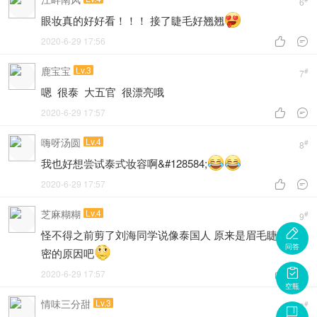
6
眼妆真的好好看！！！ 接了睫毛好翘翘
2020-6-29 17:56


鹿宝宝
Lv.3
#
7
嗯 很泰 大五官 很漂亮哦
2020-6-29 17:57


嗨呀汤圆
Lv.4
#
8
我也好想尝试泰式妆容啊&#128584;
2020-6-29 17:57


芝麻糊糊
Lv.4
#
9

怪不得之前剪了刘海同学说像泰国人 原来是眉毛睫毛浓
问答
密的原因吧

2020-6-29 17:57


空瓶
情味三分甜
Lv.3
#
10
