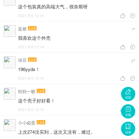
这个包装真的高端大气，很奈斯呀
2021-8-6 12:14


蓝裙
Lv.4
#
7
我喜欢这个外壳
2021-8-6 12:14


绿豆
Lv.4
#
8
196yyds！
2021-8-6 12:14


轻轻一吻
Lv.3

#
9
问答
这个壳子好好看！

2021-8-6 12:15


空瓶
小小卤蛋
Lv.4
#
10

上次274没买到，这次又没有，难过。
试色