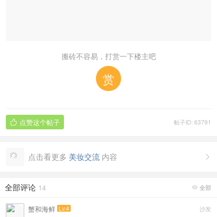
搬砖不容易，打赏一下楼主吧
赏
点赞这个帖子
帖子ID: 63791

点击看更多
美妆交流
内容

全部评论
14
全部

蟹和海鲜
Lv.4
沙发