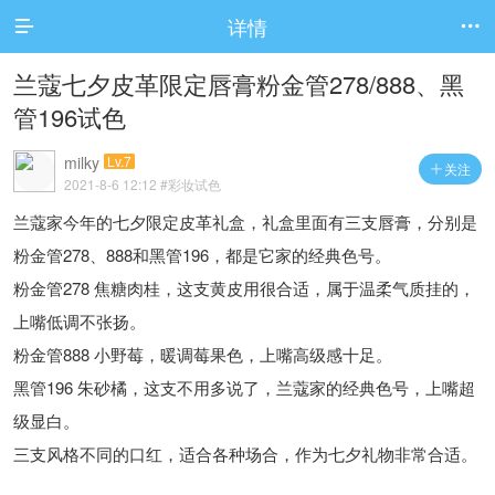
详情


兰蔻七夕皮革限定唇膏粉金管278/888、黑
管196试色
milky
Lv.7
关注

2021-8-6 12:12
#彩妆试色
兰蔻家今年的七夕限定皮革礼盒，礼盒里面有三支唇膏，分别是
粉金管278、888和黑管196，都是它家的经典色号。
粉金管278 焦糖肉桂，这支黄皮用很合适，属于温柔气质挂的，
上嘴低调不张扬。
粉金管888 小野莓，暖调莓果色，上嘴高级感十足。
黑管196 朱砂橘，这支不用多说了，兰蔻家的经典色号，上嘴超
级显白。
三支风格不同的口红，适合各种场合，作为七夕礼物非常合适。