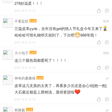
278好温柔！！！
2021-8-6 12:13


不要盐哎
Lv.4
板凳
兰蔻皮革yyds，去年没有get的情人节礼盒今年又来了
哈哈哈可惜礼物明天就到了，下次吧
888等我！
2021-8-6 12:14


大小包子
Lv.3
地板
这三个颜色我都爱死了！！！！
2021-8-6 12:14


神奇的桑桑喵
Lv.4
#
5
皮革这几支真的太美了，再看多少次还是会心动[抱一抱]
大石最近都是上唇稍浅，显得更甜啦
2021-8-6 12:14


林旖旎
Lv.4
#
6