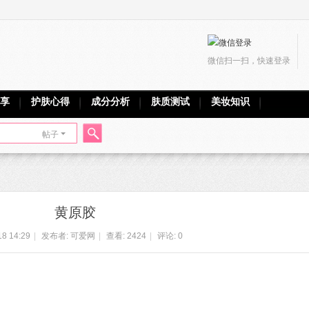
微信扫一扫，快速登录
享
护肤心得
成分分析
肤质测试
美妆知识
帖子
搜
黄原胶
索
18 14:29
|
发布者:
可爱网
|
查看:
2424
|
评论: 0