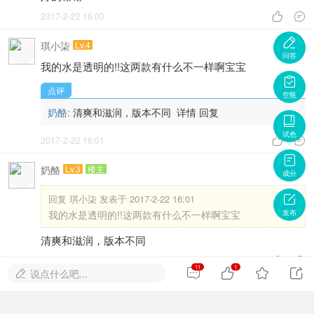
想问仙女po油性敏感肌是更推荐面霜还是乳液呀
乳液，清爽的

问答
点评
仓鼠宝宝:
好的谢谢～
详情
回复

空瓶
2017-2-22 16:00



试色
仓鼠宝宝
Lv.3
#
8

回复
奶酪 发表于 2017-2-22 16:00
成分
乳液，清爽的

好的谢谢～
发布
2017-2-22 16:00


琪小柒
Lv.4
#
9
11
1




说点什么吧...

我的水是透明的!!这两款有什么不一样啊宝宝
点评