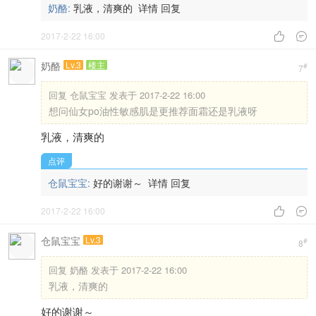
奶酪
Lv.3
楼主
#
5
回复
你出去i 发表于 2017-2-22 15:58
我也是混油皮 想问一下现在这个季节能用芙丽芳丝洁面么
早上用
可以
2017-2-22 15:59


仓鼠宝宝
Lv.3
#
6
想问仙女po油性敏感肌是更推荐面霜还是乳液呀
点评
奶酪:
乳液，清爽的
详情
回复
2017-2-22 16:00


奶酪
Lv.3
楼主
#
7
回复
仓鼠宝宝 发表于 2017-2-22 16:00