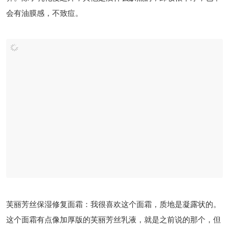
芙丽芳丝净透洁肤油：这款洁肤油怎么说呢，温和确实是很温
和，但是乳化偏慢，同时作为易耗品卸妆油，价格也不是特别划
算。除了乳化慢之外，其他是没什么缺点的，卸妆很干净，也不
会有油膜感，不致痘。