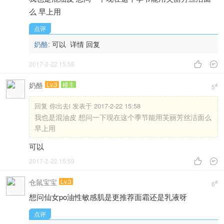
奶酪:
哈哈哈哈是滴
详情
回复
2017-2-22 15:57


奶酪
Lv.3
楼主
板凳
回复
云碎成雨 发表于 2017-2-22 15:57
油皮表示，夏天早上洗完脸单用一个深水刚刚好
哈哈哈哈是滴
2017-2-22 15:58


你出去i
Lv.5
地板
我也是混油皮 想问一下现在这个季节能用芙丽芳丝洁面
么 早上用
点评
奶酪:
可以
详情
回复
2017-2-22 15:58

