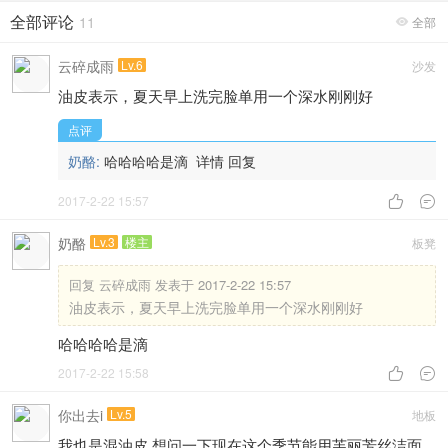
2017-4-4 10:49
38489阅读
胖友们，请认清现实吧
2017-5-2 16:54
17113阅读
mikiplum这个棉签真是太好用了
2017-5-10 11:17
16278阅读
擦了带防晒指数的日霜，还需要擦防晒吗？
2017-5-11 08:30
9787阅读
全部评论
11
全部

云碎成雨
Lv.6
沙发
油皮表示，夏天早上洗完脸单用一个深水刚刚好
点评