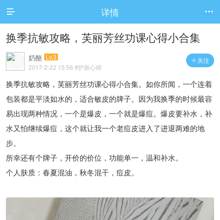
详情


换季抗敏攻略，芙丽芳丝功课心得小合集
奶酪
Lv.3
关注

2017-2-22 15:56
#护肤心得
换季抗敏攻略，芙丽芳丝功课心得小合集。如你所闻，一个连着
包装都是平淡如水的，适合敏皮的牌子。因为我换季的时候最容
易出现两种情况，一个是爆皮，一个就是爆痘。爆皮要补水，补
水又怕继续爆痘，这个就让我一个老痘皮进入了进退两难的地
步。
所幸还有个牌子，开价的价位，功能单一，温和补水。
个人肤质：春夏混油，秋冬混干，痘皮。