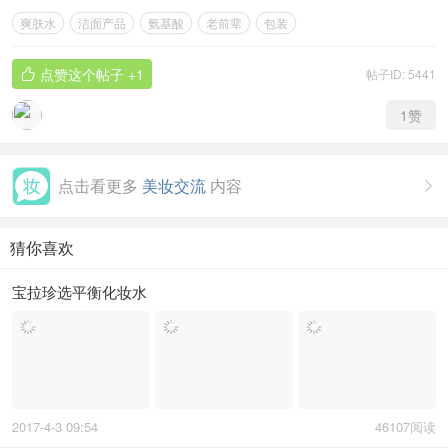
芙丽芳丝滋肤紧致乳液：说真的这系列的粉色很好看啊！这个乳
液和上面的水是一套的，简单点就是敏感干皮买粉色，敏感油皮
或者是刷酸保湿用白蓝色。这个质地是最厚的，我上脸甚至感觉
这个乳液比面霜还有滋润。我做功课看粉色很多干皮用着也非常
喜欢。所以请根据自己的皮肤来选择系列，么么哒！
搬砖不容易，打赏一下楼主吧
赏
爽肤水
洁面产品
氨基酸
老前辈
包装
点赞这个帖子
+1
帖子ID: 5441

1
赞