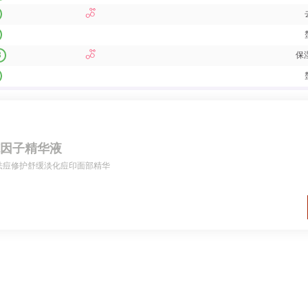
3
保
榄因子精华液
液祛痘修护舒缓淡化痘印面部精华