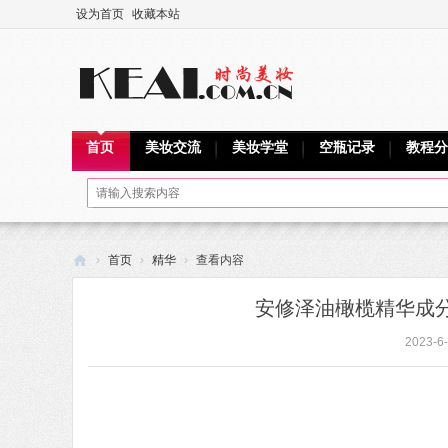
设为首页
收藏本站
首页
美妆交流
美妆学堂
空瓶记录
教程分
›
首页
›
精华
›
查看内容
可
安修泽油橄榄精华成分
爱
2023-6-
网