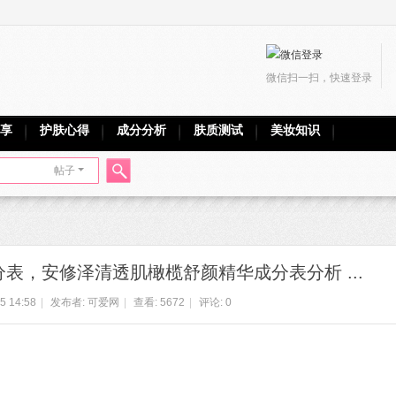
微信扫一扫，快速登录
享
护肤心得
成分分析
肤质测试
美妆知识
帖子
搜
表，安修泽清透肌橄榄舒颜精华成分表分析 ...
索
5 14:58
|
发布者:
可爱网
|
查看:
5672
|
评论: 0