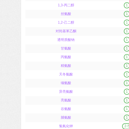
1,3-丙二醇
1
丝氨酸
1
1,2-己二醇
1
对羟基苯乙酮
1
透明质酸钠
1
甘氨酸
1
丙氨酸
1
精氨酸
1
天冬氨酸
1
缬氨酸
1
异亮氨酸
1
亮氨酸
1
谷氨酸
1
脯氨酸
1
氢氧化钾
2-