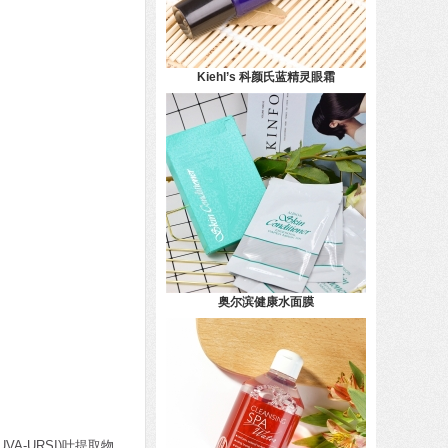
Kiehl’s 科颜氏蓝精灵眼霜
奥尔滨健康水面膜
VA-URSI)叶提取物、