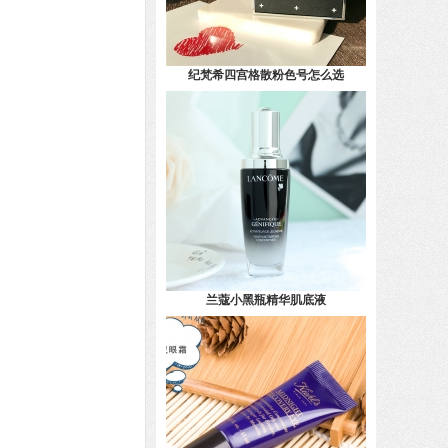
纪梵希四宫格散粉色号怎么选
兰蔻小黑瓶精华肌底液