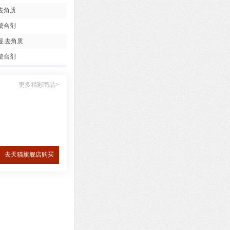
去角质
螯合剂
湿,去角质
螯合剂
更多精彩商品>
去天猫旗舰店购买