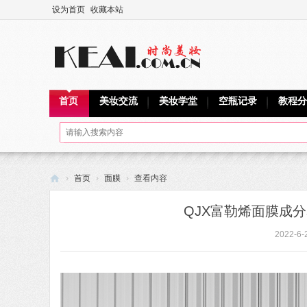
设为首页
收藏本站
首页
美妆交流
美妆学堂
空瓶记录
教程分
›
首页
›
面膜
›
查看内容
可
QJX富勒烯面膜成
爱
2022-6-
网