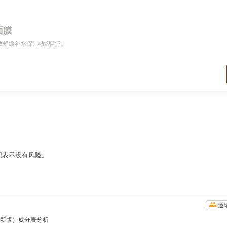
面膜
救舒缓补水保湿收缩毛孔
识表示没有风险。
邀
新版）成分表分析