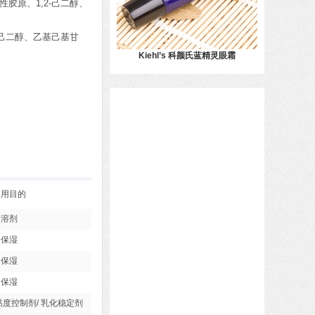
胶原、1,2-己二醇、
-己二醇、乙基己基甘
Kiehl’s 科颜氏蓝精灵眼霜
使用目的
溶剂
保湿
保湿
保湿
 黏度控制剂/ 乳化稳定剂