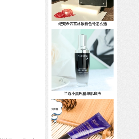
纪梵希四宫格散粉色号怎么选
兰蔻小黑瓶精华肌底液