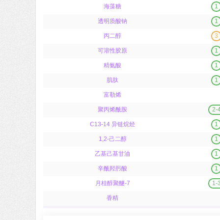
海藻糖
1
透明质酸钠
1
丙二醇
3
可溶性胶原
1
精氨酸
1
肌肽
1
富勒烯
聚丙烯酰胺
2-
C13-14 异链烷烃
1
1,2-己二醇
1
乙基己基甘油
1
辛酰羟肟酸
1
月桂醇聚醚-7
1-
香精