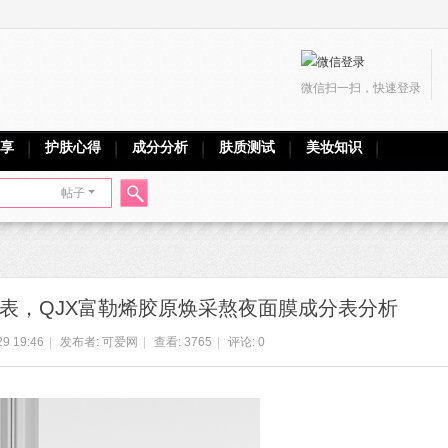
微信扫一扫，快速登录
享
护肤心得
成分分析
肤质测试
美妆知识
帖子
搜
分表，QJX富勒烯胶原焕采熬夜面膜成分表分析
索
29 19:46
|
发布者:
可爱网
|
查看:
3765
|
评论: 0