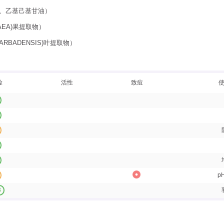
、乙基己基甘油）
AEA)果提取物）
BADENSIS)叶提取物）
险
活性
致痘
p
3