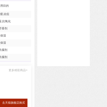
使用目的
缓,祛痘
湿,抗氧化
芳香剂
保湿
保湿
防腐剂
防腐剂
更多精彩商品>
去天猫旗舰店购买