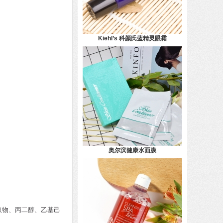
Kiehl’s 科颜氏蓝精灵眼霜
奥尔滨健康水面膜
叶提取物、丙二醇、乙基己