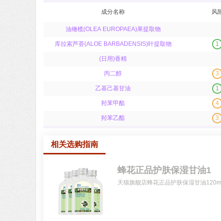
成分名称
风
油橄榄(OLEA EUROPAEA)果提取物
库拉索芦荟(ALOE BARBADENSIS)叶提取物
1
(日用)香精
丙二醇
3
乙基己基甘油
1
羟苯甲酯
4
羟苯乙酯
3
相关选购指南
蜂花正品护肤保湿甘油1
天猫旗舰店蜂花正品护肤保湿甘油120m