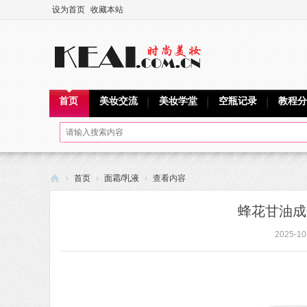
设为首页
收藏本站
首页
美妆交流
美妆学堂
空瓶记录
教程分
›
首页
›
面霜/乳液
›
查看内容
可
蜂花甘油成
爱
2025-10
网