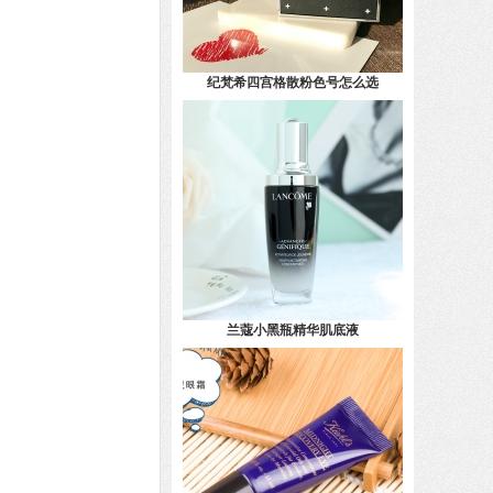
纪梵希四宫格散粉色号怎么选
兰蔻小黑瓶精华肌底液