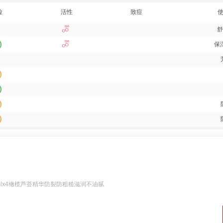
险
活性
致痘
舒
保
lx4橄榄芦荟精华防裂防粗糙滋润不油腻