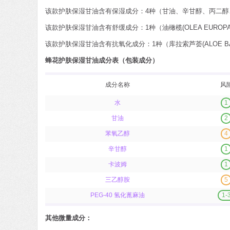
该款护肤保湿甘油含有保湿成分：4种（甘油、辛甘醇、丙二醇
该款护肤保湿甘油含有舒缓成分：1种（油橄榄(OLEA EUROP
该款护肤保湿甘油含有抗氧化成分：1种（库拉索芦荟(ALOE BAR
蜂花护肤保湿甘油成分表（包装成分）
成分名称
风
水
1
甘油
2
苯氧乙醇
4
辛甘醇
1
卡波姆
1
三乙醇胺
5
PEG-40 氢化蓖麻油
1-
其他微量成分：