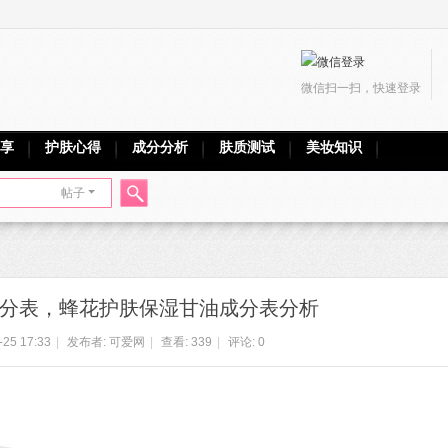
微信扫一扫，快速登录
享
护肤心得
成分分析
肤质测试
美妆知识
帖子
搜
分表，蜂花护肤保湿甘油成分表分析
索
-25 17:33
|
发布者:
可爱网
|
查看:
339
|
评论: 0